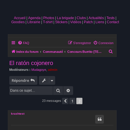
Accueil
Agenda
Photos
La brigade
Clubs
Actualités
Tests
Goodies
Librairie
T-shirt
Stickers
Vidéos
Patch
Liens
Contact
FAQ
S’enregistrer
Connexion
R
Index du forum
Communauté
Concours Burrito [TERMINE]
e
El ratón cojonero
c
Modérateurs :
Mudagoye
,
admin
h
e
Répondre
r
Rechercher
Recherche avancée
c
1
2
h
Précédente
23 messages
e
krashtest
r