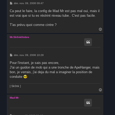
M
dim. nov. 09, 2008 09:47
e
s
Ca peut le faire, la config de Mad Mr est pas mal oui, mais il
s
est vrai que si tu es réstrint niveau tube.. C'est pas facile.
a
g
e
T'as prévu quoi comme cintre ?
H
a
u
Mr.Sk0nk0mbre
t
M
dim. nov. 09, 2008 10:29
e
s
Pour l'instant, je sais pas encore,
s
J'ai un guidon de mob qui a une tronche de ApeHanger, mais
a
g
bon, je verrais, j'ai deja du mal a imaginer la position de
e
conduite
[ Sk0nk ]
H
a
u
Mad Mr
t