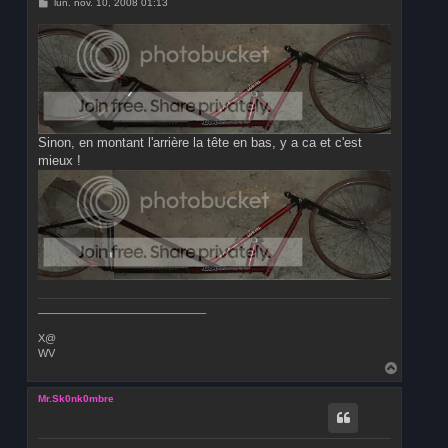
M
lun. nov. 10, 2008 01:13
e
s
s
a
g
e
Sinon, en montant l'arrière la tête en bas, y a ca et c'est
mieux !
____________________________
X@
WV
H
a
u
Mr.Sk0nk0mbre
t