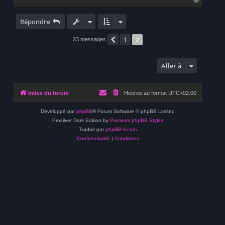
a
u
t
Répondre
1
2
Précédente
23 messages
Aller à
Index du forum
Heures au format
UTC+02:00
Développé par
phpBB
® Forum Software © phpBB Limited
Prosilver Dark Edition by
Premium phpBB Styles
Traduit par
phpBB-fr.com
Confidentialité
|
Conditions