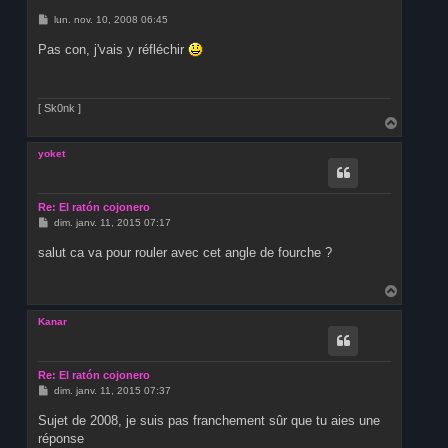
M
lun. nov. 10, 2008 06:45
e
s
Pas con, j'vais y réfléchir
s
a
g
e
[ Sk0nk ]
H
a
u
yoket
t
Re: El ratón cojonero
M
dim. janv. 11, 2015 07:17
e
s
salut ca va pour rouler avec cet angle de fourche ?
s
a
g
H
e
a
u
Kanar
t
Re: El ratón cojonero
M
dim. janv. 11, 2015 07:37
e
s
Sujet de 2008, je suis pas franchement sûr que tu aies une
s
réponse
a