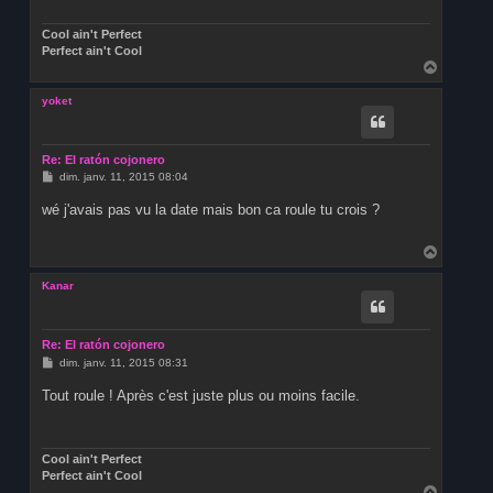
g
e
Cool ain't Perfect
Perfect ain't Cool
H
a
u
yoket
t
Re: El ratón cojonero
M
dim. janv. 11, 2015 08:04
e
s
wé j'avais pas vu la date mais bon ca roule tu crois ?
s
a
g
H
e
a
u
Kanar
t
Re: El ratón cojonero
M
dim. janv. 11, 2015 08:31
e
s
Tout roule ! Après c'est juste plus ou moins facile.
s
a
g
e
Cool ain't Perfect
Perfect ain't Cool
H