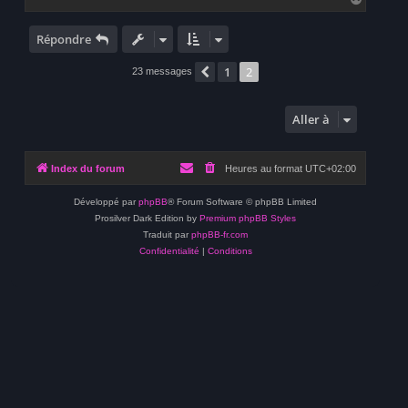
a
u
t
Répondre
1
2
Précédente
23 messages
Aller à
Index du forum
Heures au format
UTC+02:00
Développé par
phpBB
® Forum Software © phpBB Limited
Prosilver Dark Edition by
Premium phpBB Styles
Traduit par
phpBB-fr.com
Confidentialité
|
Conditions