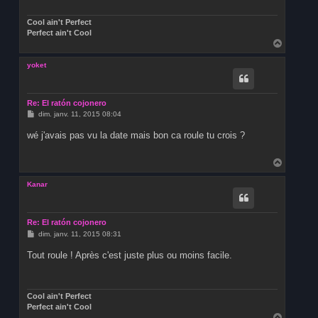
g
e
Cool ain't Perfect
Perfect ain't Cool
H
a
u
yoket
t
Re: El ratón cojonero
M
dim. janv. 11, 2015 08:04
e
s
wé j'avais pas vu la date mais bon ca roule tu crois ?
s
a
g
H
e
a
u
Kanar
t
Re: El ratón cojonero
M
dim. janv. 11, 2015 08:31
e
s
Tout roule ! Après c'est juste plus ou moins facile.
s
a
g
e
Cool ain't Perfect
Perfect ain't Cool
H