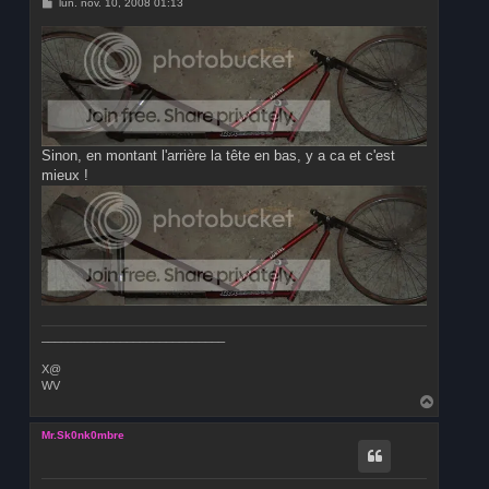
M
lun. nov. 10, 2008 01:13
e
s
s
a
g
e
Sinon, en montant l'arrière la tête en bas, y a ca et c'est
mieux !
____________________________
X@
WV
H
a
u
Mr.Sk0nk0mbre
t