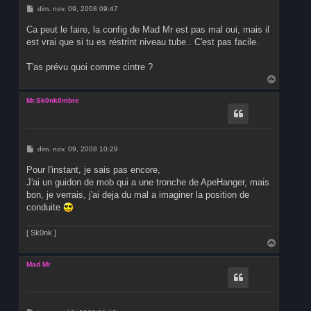
M
dim. nov. 09, 2008 09:47
e
s
Ca peut le faire, la config de Mad Mr est pas mal oui, mais il
s
est vrai que si tu es réstrint niveau tube.. C'est pas facile.
a
g
e
T'as prévu quoi comme cintre ?
H
a
u
Mr.Sk0nk0mbre
t
M
dim. nov. 09, 2008 10:29
e
s
Pour l'instant, je sais pas encore,
s
J'ai un guidon de mob qui a une tronche de ApeHanger, mais
a
g
bon, je verrais, j'ai deja du mal a imaginer la position de
e
conduite
[ Sk0nk ]
H
a
u
Mad Mr
t