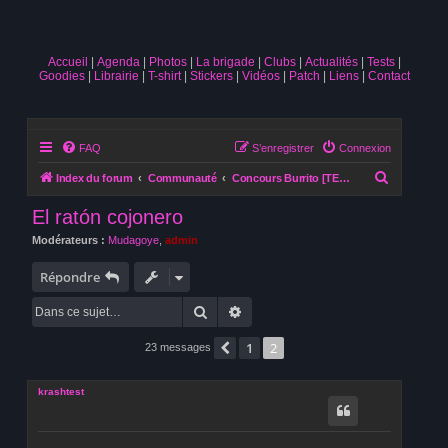
Accueil
Agenda
Photos
La brigade
Clubs
Actualités
Tests
Goodies
Librairie
T-shirt
Stickers
Vidéos
Patch
Liens
Contact
FAQ
S’enregistrer
Connexion
R
Index du forum
Communauté
Concours Burrito [TERMINE]
e
El ratón cojonero
c
Modérateurs :
Mudagoye
,
admin
h
e
Répondre
r
Rechercher
Recherche avancée
c
1
2
h
Précédente
23 messages
e
krashtest
r