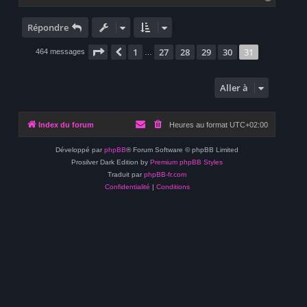
a
u
t
Répondre
Page
31
sur
31
1
27
28
29
30
31
Précédente
464 messages
…
Aller à
Index du forum
Heures au format
UTC+02:00
Développé par
phpBB
® Forum Software © phpBB Limited
Prosilver Dark Edition by
Premium phpBB Styles
Traduit par
phpBB-fr.com
Confidentialité
|
Conditions