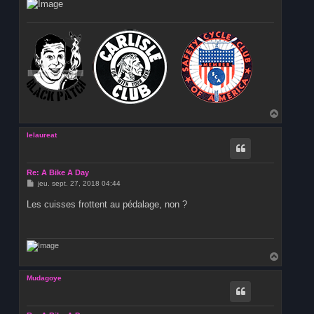
H
a
u
lelaureat
t
Re: A Bike A Day
M
jeu. sept. 27, 2018 04:44
e
s
Les cuisses frottent au pédalage, non ?
s
a
g
e
H
a
u
Mudagoye
t