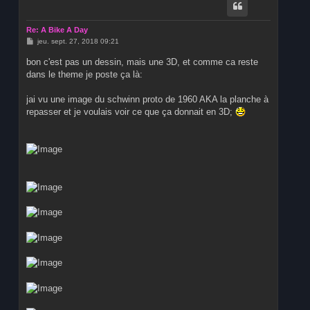
t
Re: A Bike A Day
M
jeu. sept. 27, 2018 09:21
e
s
bon c'est pas un dessin, mais une 3D, et comme ca reste
s
dans le theme je poste ça là:
a
g
e
jai vu une image du schwinn proto de 1960 AKA la planche à
repasser et je voulais voir ce que ça donnait en 3D;