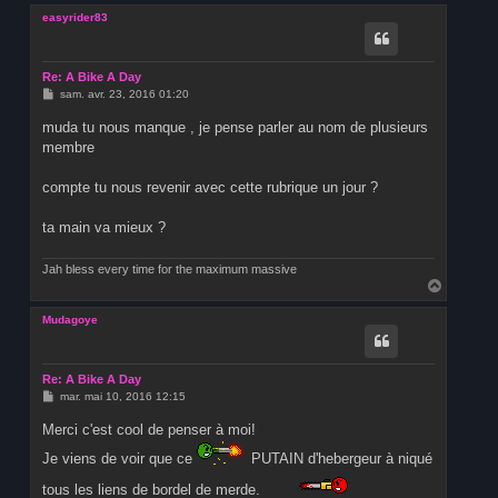
u
easyrider83
t
Re: A Bike A Day
M
sam. avr. 23, 2016 01:20
e
s
muda tu nous manque , je pense parler au nom de plusieurs
s
membre
a
g
e
compte tu nous revenir avec cette rubrique un jour ?
ta main va mieux ?
Jah bless every time for the maximum massive
H
a
u
Mudagoye
t
Re: A Bike A Day
M
mar. mai 10, 2016 12:15
e
s
Merci c'est cool de penser à moi!
s
a
Je viens de voir que ce
PUTAIN d'hebergeur à niqué
g
e
tous les liens de bordel de merde.