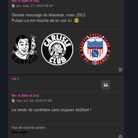
Re: A Bike A Day
M
jeu. sept. 27, 2018 06:02
e
s
Dernier message de lelaureat: mars 2013.
s
Putain ca me touche de te voir ici.
a
g
e
H
a
u
CR C
t
Re: A Bike A Day
M
mer. oct. 03, 2018 07:08
e
s
Le rendu de synthèse sera toujours bluffant !
s
a
g
e
Pas de marche arrière.
■■■
●
■■■
H