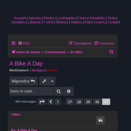
Accueil
Agenda
Photos
La brigade
Clubs
Actualités
Tests
Goodies
Librairie
T-shirt
Stickers
Vidéos
Patch
Liens
Contact
FAQ
S’enregistrer
Connexion
R
Index du forum
Communauté
Art Bike
e
A Bike A Day
c
Modérateurs :
Mudagoye
,
admin
h
e
Répondre
r
Rechercher
Recherche avancée
c
Page
31
sur
31
1
27
28
29
30
31
h
Précédente
464 messages
…
e
V8Ben
r
Re: A Bike A Day