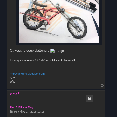
Ça vaut le coup d'attendre
Envoyé de mon G8142 en utilisant Tapatalk
------------------
http://hickone.blogspot.com
X @
WW
H
a
u
yougy21
t
Re: A Bike A Day
M
mer. févr. 07, 2018 12:16
e