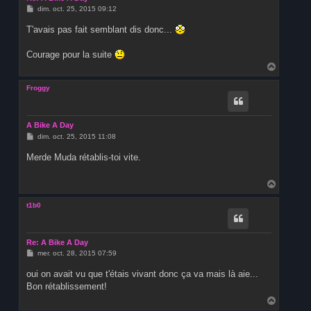
M
dim. oct. 25, 2015 09:12
e
s
T'avais pas fait semblant dis donc...
s
a
g
Courage pour la suite
e
H
a
u
Froggy
t
A Bike A Day
M
dim. oct. 25, 2015 11:08
e
s
Merde Muda rétablis-toi vite.
s
a
g
H
e
a
u
t1b0
t
Re: A Bike A Day
M
mer. oct. 28, 2015 07:59
e
s
oui on avait vu que t'étais vivant donc ça va mais là aie...
s
Bon rétablissement!
a
g
H
e
a