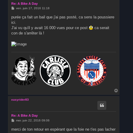
Re: A Bike A Day
M
ven. juin 17, 2016 11:18
e
s
purée ça fait un bail que j'ai pas posté, ca sens la poussiere
s
ici.
a
g
J'ai vu qu'il y avait 16 000 vues pour ce post
ca serait
e
con de s'arrêter là !
H
a
u
easyrider83
t
Re: A Bike A Day
M
mer. juin 22, 2016 09:06
e
s
merci de ton retour en espérant que la foie ne t'es pas lacher
s