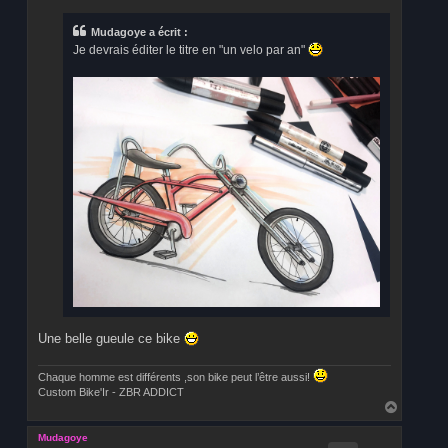
s
s
a
Mudagoye a écrit :
g
Je devrais éditer le titre en "un velo par an"
e
Une belle gueule ce bike
Chaque homme est différents ,son bike peut l’être aussi!
Custom Bike'Ir - ZBR ADDICT
H
a
u
Mudagoye