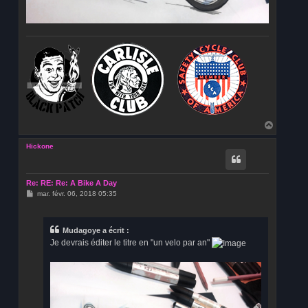
H
a
u
Hickone
t
Re: RE: Re: A Bike A Day
M
mar. févr. 06, 2018 05:35
e
s
s
a
Mudagoye a écrit :
g
Je devrais éditer le titre en "un velo par an"
e