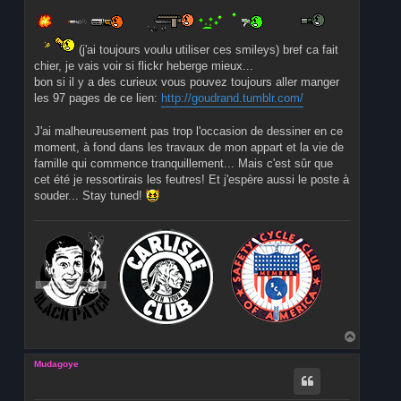
(j'ai toujours voulu utiliser ces smileys) bref ca fait
chier, je vais voir si flickr heberge mieux...
bon si il y a des curieux vous pouvez toujours aller manger
les 97 pages de ce lien:
http://goudrand.tumblr.com/
J'ai malheureusement pas trop l'occasion de dessiner en ce
moment, à fond dans les travaux de mon appart et la vie de
famille qui commence tranquillement... Mais c'est sûr que
cet été je ressortirais les feutres! Et j'espère aussi le poste à
souder... Stay tuned!
H
a
u
Mudagoye
t