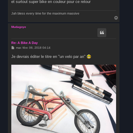
et surtout super bike en couleur pour ce retour
a
g
e
Jah bless every time for the maximum massive
H
a
u
Mudagoye
t
Re: A Bike A Day
M
mar. févr. 06, 2018 04:14
e
s
Je devrais éditer le titre en "un velo par an"
s
a
g
e