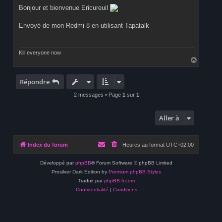
s
Bonjour et bienvenue Ericureuil
s
a
g
Envoyé de mon Redmi 8 en utilisant Tapatalk
e
Kill everyone now
H
a
u
t
Répondre
2 messages • Page
1
sur
1
Aller à
Index du forum
Heures au format
UTC+02:00
Développé par
phpBB
® Forum Software © phpBB Limited
Prosilver Dark Edition by
Premium phpBB Styles
Traduit par
phpBB-fr.com
Confidentialité
|
Conditions