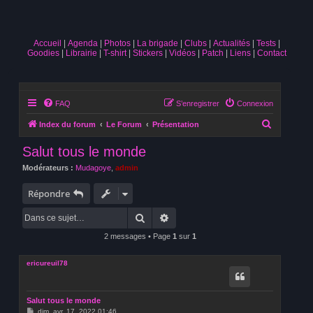
Accueil
Agenda
Photos
La brigade
Clubs
Actualités
Tests
Goodies
Librairie
T-shirt
Stickers
Vidéos
Patch
Liens
Contact
FAQ
S’enregistrer
Connexion
R
Index du forum
Le Forum
Présentation
e
Salut tous le monde
c
Modérateurs :
Mudagoye
,
admin
h
e
Répondre
r
Rechercher
Recherche avancée
c
2 messages • Page
1
sur
1
h
e
ericureuil78
r
Salut tous le monde
M
dim. avr. 17, 2022 01:46