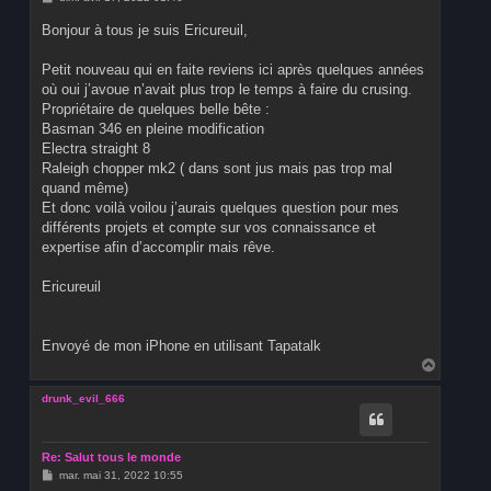
e
s
Bonjour à tous je suis Ericureuil,
s
a
g
Petit nouveau qui en faite reviens ici après quelques années
e
où oui j’avoue n’avait plus trop le temps à faire du crusing.
Propriétaire de quelques belle bête :
Basman 346 en pleine modification
Electra straight 8
Raleigh chopper mk2 ( dans sont jus mais pas trop mal
quand même)
Et donc voilà voilou j’aurais quelques question pour mes
différents projets et compte sur vos connaissance et
expertise afin d’accomplir mais rêve.
Ericureuil
Envoyé de mon iPhone en utilisant Tapatalk
H
a
u
drunk_evil_666
t
Re: Salut tous le monde
M
mar. mai 31, 2022 10:55
e