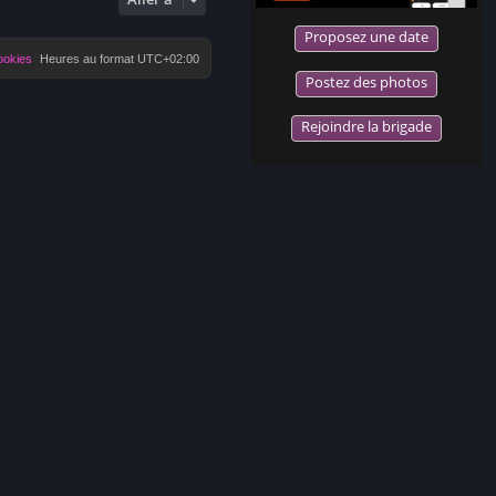
Proposez une date
ookies
Heures au format
UTC+02:00
Postez des photos
Rejoindre la brigade