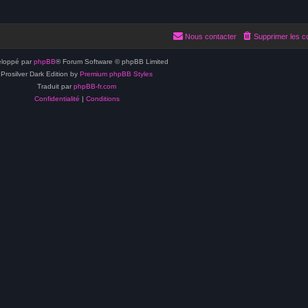
Nous contacter
Supprimer les c
loppé par
phpBB
® Forum Software © phpBB Limited
Prosilver Dark Edition by
Premium phpBB Styles
Traduit par
phpBB-fr.com
Confidentialité
|
Conditions