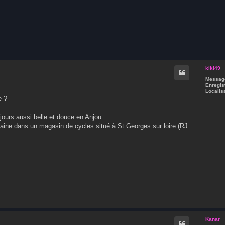
che avancée
kiki49
Message
Enregist
Localisa
e ?
jours aussi belle et douce en Anjou .
emaine dans un magasin de cycles situé à St Georges sur loire (RJ
Kanar