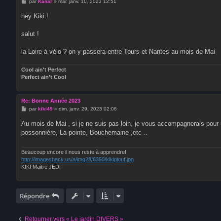
M
par
Kanar
»
mar. janv. 10, 2023 12:51
e
s
hey Kiki !
s
a
g
salut !
e
la Loire à vélo ? on y passera entre Tours et Nantes au mois de Mai
Cool ain't Perfect
Perfect ain't Cool
Re: Bonne Année 2023
M
par
kiki49
»
dim. janv. 29, 2023 02:06
e
s
Au mois de Mai , si je ne suis pas loin, je vous accompagnerais pour
s
possonniére, La pointe, Bouchemaine ,etc ..
a
g
e
Beaucoup encore il nous reste à apprendre!
http://imageshack.us/a/img28/6350/kikiplouf.jpg
KIKI Maitre JEDI
Répondre
Retourner vers « Le jardin DIVERS »