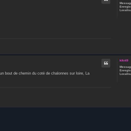
Message
Enregist
Localisa
kiki49
Message
Enregist
 un bout de chemin du coté de chalonnes sur loire, La
Localisa