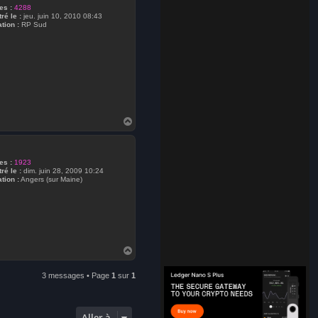
s :
4288
ré le :
jeu. juin 10, 2010 08:43
tion :
RP Sud
H
a
u
t
s :
1923
ré le :
dim. juin 28, 2009 10:24
tion :
Angers (sur Maine)
H
a
u
3 messages • Page
1
sur
1
t
Aller à