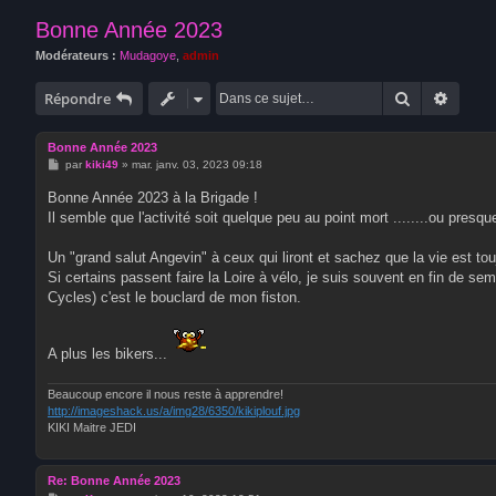
Bonne Année 2023
Modérateurs :
Mudagoye
,
admin
Rechercher
Recher
Répondre
Bonne Année 2023
M
par
kiki49
»
mar. janv. 03, 2023 09:18
e
s
Bonne Année 2023 à la Brigade !
s
Il semble que l'activité soit quelque peu au point mort ........ou presqu
a
g
e
Un "grand salut Angevin" à ceux qui liront et sachez que la vie est tou
Si certains passent faire la Loire à vélo, je suis souvent en fin de s
Cycles) c'est le bouclard de mon fiston.
A plus les bikers...
Beaucoup encore il nous reste à apprendre!
http://imageshack.us/a/img28/6350/kikiplouf.jpg
KIKI Maitre JEDI
Re: Bonne Année 2023