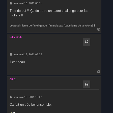
M
ven. mai 13, 2011 08:11
e
s
Truc de ouf !! Ça doit etre un sacré challenge pour les
s
mollets !!
a
g
e
Le pessimisme de l'intelligence n'interdit pas l'optimisme de la volonté !
H
a
u
Billy Bruti
t
M
ven. mai 13, 2011 08:23
e
s
il est beau.
s
a
g
H
e
a
u
CR C
t
M
ven. mai 13, 2011 10:07
e
s
Ca fait un trés bel ensemble.
s
a
g