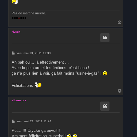
e
Pas de marche arrière.
■■■
●
■■■
H
a
u
Hutch
t
M
ven. mai 13, 2011 11:33
e
s
Ah bah oui... là effectivement ...
s
Avec la peinture et les finitions, c'est beau !
a
g
ça n'a plus rien à voir, ça fait moins "usine-à-gaz" !
e
Félicitations
H
a
u
albensois
t
M
sam. mai 21, 2011 11:24
e
s
Put... !!! Drycke ça envoi!!!
s
Vraiment félicitation, superbe!!
a