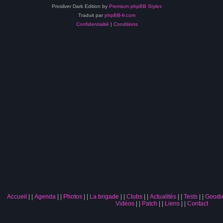
Prosilver Dark Edition by
Premium phpBB Styles
Traduit par
phpBB-fr.com
Confidentialité
|
Conditions
Accueil
|
Agenda
|
Photos
|
La brigade
|
Clubs
|
Actualités
|
Tests
|
Goodi
Vidéos
|
Patch
|
Liens
|
Contact