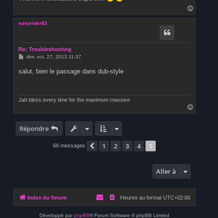
g
H
e
a
u
easyrider83
t
Re: Troubleshooting
M
dim. oct. 27, 2013 11:37
e
s
salut, bien le passage dans dub-style
s
a
g
e
Jah bless every time for the maximum massive
H
a
u
t
Répondre
1
2
3
4
5
Précédente
66 messages
Aller à
Index du forum
Heures au format
UTC+02:00
Développé par
phpBB
® Forum Software © phpBB Limited