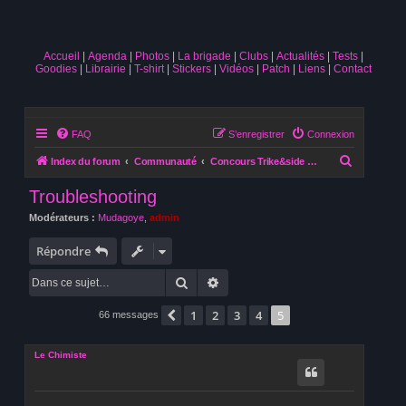
Accueil
Agenda
Photos
La brigade
Clubs
Actualités
Tests
Goodies
Librairie
T-shirt
Stickers
Vidéos
Patch
Liens
Contact
FAQ
S’enregistrer
Connexion
R
Index du forum
Communauté
Concours Trike&side [TERMINE]
e
Troubleshooting
c
Modérateurs :
Mudagoye
,
admin
h
e
Répondre
r
Rechercher
Recherche avancée
c
1
2
3
4
5
h
Précédente
66 messages
e
Le Chimiste
r