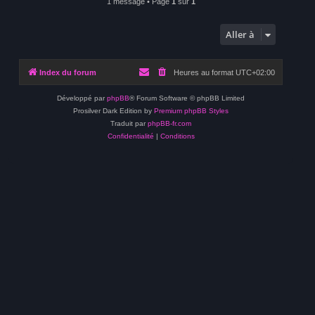
1 message • Page
1
sur
1
Aller à
Index du forum
Heures au format
UTC+02:00
Développé par
phpBB
® Forum Software © phpBB Limited
Prosilver Dark Edition by
Premium phpBB Styles
Traduit par
phpBB-fr.com
Confidentialité
|
Conditions