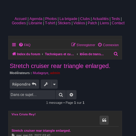
Accueil
Agenda
Photos
La brigade
Clubs
Actualités
Tests
Goodies
Librairie
T-shirt
Stickers
Vidéos
Patch
Liens
Contact
FAQ
S’enregistrer
Connexion
R
Index du forum
Techniques et customisation
Idées de transformation
e
Stretch cruiser rear triangle enlarged.
c
Modérateurs :
Mudagoye
,
admin
h
e
Répondre
r
Rechercher
Recherche avancée
c
1 message • Page
1
sur
1
h
e
Viva Cristo Rey!
r
Stretch cruiser rear triangle enlarged.
M
mar. mai 03, 2022 03:41