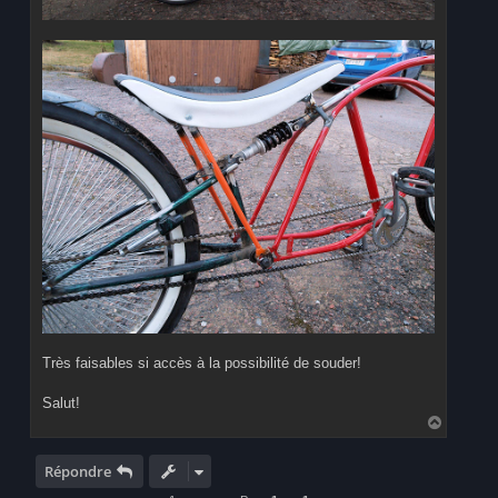
Très faisables si accès à la possibilité de souder!
Salut!
H
a
u
t
Répondre