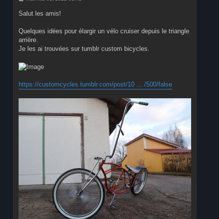
e
s
Salut les amis!
s
a
g
Quelques idées pour élargir un vélo cruiser depuis le triangle
e
arrière.
Je les ai trouvées sur tumblr custom bicycles.
https://customcycles.tumblr.com/post/10 ... /500/false