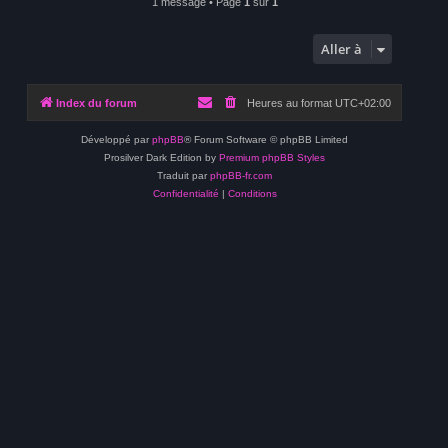
1 message • Page
1
sur
1
Aller à
Index du forum
Heures au format
UTC+02:00
Développé par
phpBB
® Forum Software © phpBB Limited
Prosilver Dark Edition by
Premium phpBB Styles
Traduit par
phpBB-fr.com
Confidentialité
|
Conditions