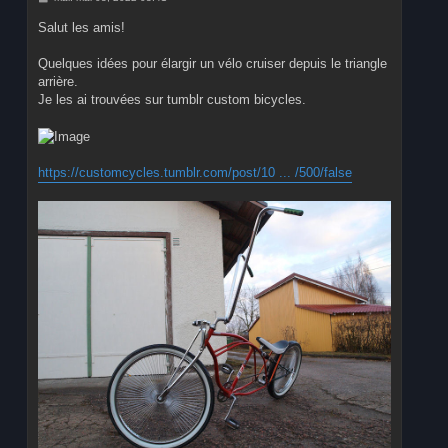
e
s
Salut les amis!
s
a
g
Quelques idées pour élargir un vélo cruiser depuis le triangle
e
arrière.
Je les ai trouvées sur tumblr custom bicycles.
https://customcycles.tumblr.com/post/10 ... /500/false