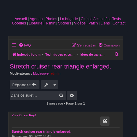
Accueil
Agenda
Photos
La brigade
Clubs
Actualités
Tests
Goodies
Librairie
T-shirt
Stickers
Vidéos
Patch
Liens
Contact
FAQ
S’enregistrer
Connexion
R
Index du forum
Techniques et customisation
Idées de transformation
e
Stretch cruiser rear triangle enlarged.
c
Modérateurs :
Mudagoye
,
admin
h
e
Répondre
r
Rechercher
Recherche avancée
c
1 message • Page
1
sur
1
h
e
Viva Cristo Rey!
r
Stretch cruiser rear triangle enlarged.
M
mar. mai 03, 2022 03:41