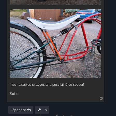
Très faisables si accès à la possibilité de souder!
Salut!
H
a
u
t
Répondre