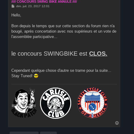
///// CONCOURS SWING BIKE ANNULE /////
M
dim. juil. 23, 2017 12:01
e
s
Hello,
s
a
g
Bon depuis le temps que sur cette section du forum rien n'a
e
bougé, après concertation avec nos supérieurs et un vote de
l'assemblée participative...
le concours SWINGBIKE est
CLOS.
Cependant quelque chose d'autre se trame pour la suite...
Stay Tuned!
H
a
u