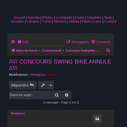
Accueil
Agenda
Photos
La brigade
Clubs
Actualités
Tests
Goodies
Librairie
T-shirt
Stickers
Vidéos
Patch
Liens
Contact
FAQ
S’enregistrer
Connexion
R
Index du forum
Communauté
Concours Swingbike [ANNULE]
e
///// CONCOURS SWING BIKE ANNULE
c
/////
h
Modérateurs :
Mudagoye
,
admin
e
Répondre
r
c
Rechercher
Recherche avancée
h
1 message • Page
1
sur
1
e
r
Mudagoye