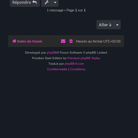
t
Répondre
1 message • Page
1
sur
1
Aller à
Index du forum
Heures au format
UTC+02:00
Développé par
phpBB
® Forum Software © phpBB Limited
Prosilver Dark Edition by
Premium phpBB Styles
Traduit par
phpBB-fr.com
Confidentialité
|
Conditions