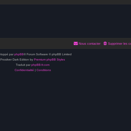
Nous contacter
Supprimer les c
loppé par
phpBB
® Forum Software © phpBB Limited
Prosilver Dark Edition by
Premium phpBB Styles
Traduit par
phpBB-fr.com
Confidentialité
|
Conditions