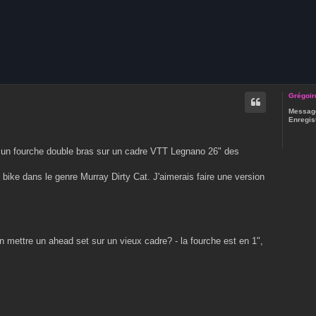
che avancée
Grégoir
Message
Enregist
r un fourche double bras sur un cadre VTT Legnano 26" des
ke dans le genre Murray Dirty Cat. J'aimerais faire une version
n mettre un ahead set sur un vieux cadre? - la fourche est en 1",