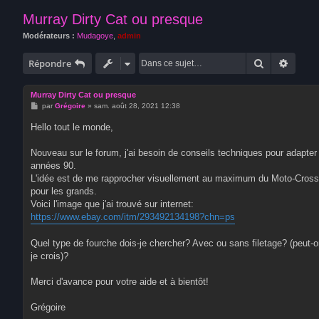
Murray Dirty Cat ou presque
Modérateurs :
Mudagoye
,
admin
Rechercher
Recher
Répondre
Murray Dirty Cat ou presque
M
par
Grégoire
»
sam. août 28, 2021 12:38
e
s
Hello tout le monde,
s
a
g
Nouveau sur le forum, j'ai besoin de conseils techniques pour adapte
e
années 90.
L'idée est de me rapprocher visuellement au maximum du Moto-Cross bi
pour les grands.
Voici l'image que j'ai trouvé sur internet:
https://www.ebay.com/itm/293492134198?chn=ps
Quel type de fourche dois-je chercher? Avec ou sans filetage? (peut-o
je crois)?
Merci d'avance pour votre aide et à bientôt!
Grégoire