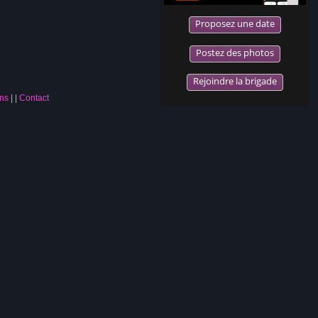
Proposez une date
Postez des photos
Rejoindre la brigade
ns
|
Contact