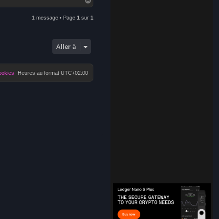
a
u
1 message • Page
1
sur
1
t
Aller à
ookies
Heures au format
UTC+02:00