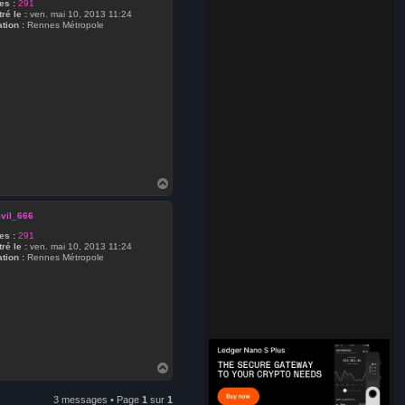
s :
291
ré le :
ven. mai 10, 2013 11:24
tion :
Rennes Métropole
H
a
u
vil_666
t
s :
291
ré le :
ven. mai 10, 2013 11:24
tion :
Rennes Métropole
H
a
u
3 messages • Page
1
sur
1
t