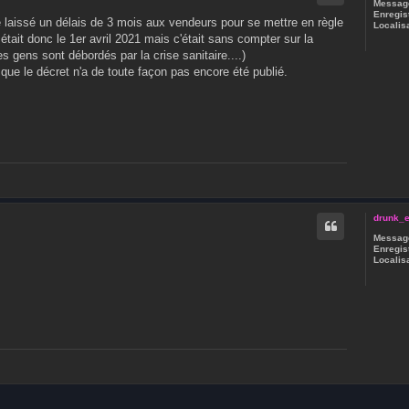
Message
Enregist
été laissé un délais de 3 mois aux vendeurs pour se mettre en règle
Localisa
i était donc le 1er avril 2021 mais c'était sans compter sur la
 gens sont débordés par la crise sanitaire....)
it que le décret n'a de toute façon pas encore été publié.
drunk_e
Message
Enregist
Localisa