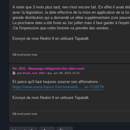
e
s
A noter que 3 mois plus tard, rien n'est encore fait. En effet il avait 
s
avec la législation, la date effective de la mise en application de la lo
a
g
grande distribution qui a demandé un délai supplémentaire (ces pauvres
e
La prochaine date a été fixée au 1er juillet mais il faut garder à l'espr
J'ai l'impression que cette histoire va prendre des années...
Envoyé de mon Redmi 8 en utilisant Tapatalk
Kill everyone now
Re: 2021 - Marquage obligatoire des vélos neuf
M
par
drunk_evil_666
»
jeu. avr. 08, 2021 11:31
e
s
Et parce qu'il faut toujours sourcer ses affirmations :
s
https://www.ouest-france.fr/economie/tr ... se-7218278
a
g
e
Envoyé de mon Redmi 8 en utilisant Tapatalk
Kill everyone now