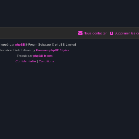
Nous contacter
Supprimer les c
loppé par
phpBB
® Forum Software © phpBB Limited
Prosilver Dark Edition by
Premium phpBB Styles
Traduit par
phpBB-fr.com
Confidentialité
|
Conditions