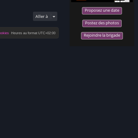
Proposez une date
Aller à
Postez des photos
ookies
Heures au format
UTC+02:00
Rejoindre la brigade