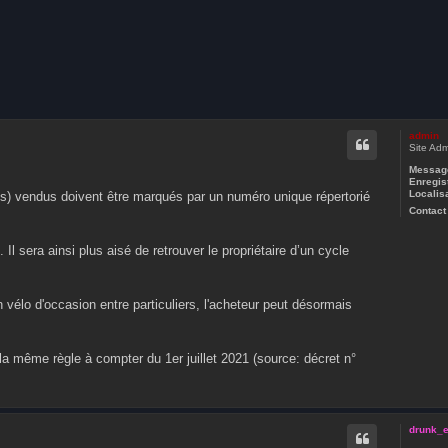
che avancée
admin
Site Adm
Message
Enregist
Localisa
nts) vendus doivent être marqués par un numéro unique répertorié
Contact 
 Il sera ainsi plus aisé de retrouver le propriétaire d’un cycle
n vélo d'occasion entre particuliers, l'acheteur peut désormais
a même règle à compter du 1er juillet 2021 (source: décret n°
drunk_e