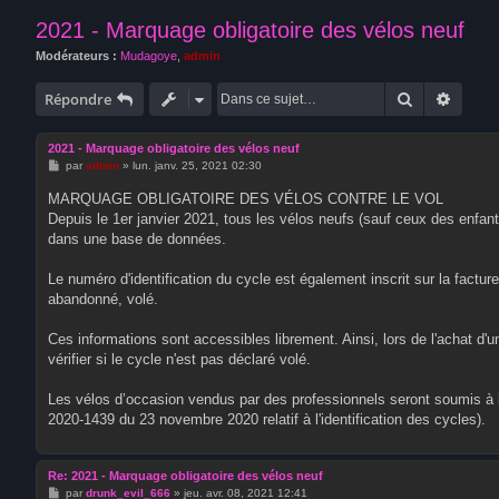
2021 - Marquage obligatoire des vélos neuf
Modérateurs :
Mudagoye
,
admin
Rechercher
Recher
Répondre
2021 - Marquage obligatoire des vélos neuf
M
par
admin
»
lun. janv. 25, 2021 02:30
e
s
MARQUAGE OBLIGATOIRE DES VÉLOS CONTRE LE VOL
s
Depuis le 1er janvier 2021, tous les vélos neufs (sauf ceux des enfa
a
g
dans une base de données.
e
Le numéro d'identification du cycle est également inscrit sur la facture.
abandonné, volé.
Ces informations sont accessibles librement. Ainsi, lors de l'achat d'u
vérifier si le cycle n'est pas déclaré volé.
Les vélos d’occasion vendus par des professionnels seront soumis à l
2020-1439 du 23 novembre 2020 relatif à l'identification des cycles).
Re: 2021 - Marquage obligatoire des vélos neuf
M
par
drunk_evil_666
»
jeu. avr. 08, 2021 12:41