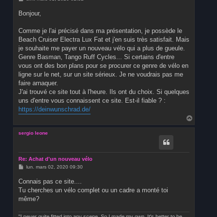
e
s
Bonjour,
s
a
g
Comme je l'ai précisé dans ma présentation, je possède le
e
Beach Cruiser Electra Lux Fat et j'en suis très satisfait. Mais
je souhaite me payer un nouveau vélo qui a plus de gueule.
Genre Basman, Tango Ruff Cycles... Si certains d'entre
vous ont des bon plans pour se procurer ce genre de vélo en
ligne sur le net, sur un site sérieux. Je ne voudrais pas me
faire arnaquer.
J'ai trouvé ce site tout à l'heure. Ils ont du choix. Si quelques
uns d'entre vous connaissent ce site. Est-il fiable ? :
https://deinwunschrad.de/
H
a
u
sergio leone
t
Re: Achat d'un nouveau vélo
M
lun. mars 02, 2020 09:30
e
s
Connais pas ce site....
s
Tu cherches un vélo complet ou un cadre a monté toi
a
g
même?
e
"I never quite fitted into any scene. So I made my own. It's better to be