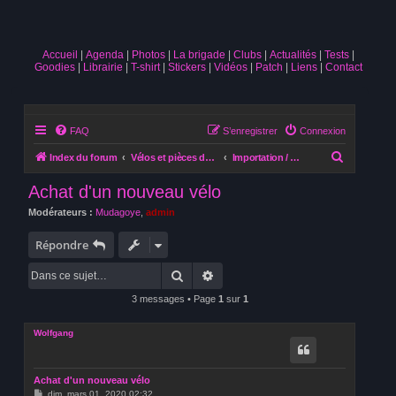
Accueil
Agenda
Photos
La brigade
Clubs
Actualités
Tests
Goodies
Librairie
T-shirt
Stickers
Vidéos
Patch
Liens
Contact
FAQ
S’enregistrer
Connexion
R
Index du forum
Vélos et pièces détachées
Importation / Distribution
e
Achat d'un nouveau vélo
c
Modérateurs :
Mudagoye
,
admin
h
e
Répondre
r
Rechercher
Recherche avancée
c
3 messages • Page
1
sur
1
h
e
Wolfgang
r
Achat d'un nouveau vélo
M
dim. mars 01, 2020 02:32