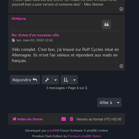
yourself than a poor version of someone else" - Mike Skinner
H
a
u
Wolfgang
t
Re: Achat d'un nouveau vélo
M
lun. mars 02, 2020 12:41
e
s
Vélo complet. C'est bon, j'ai trouvé sur Ruff Cycles situé en
s
Allemagne. Ils m'ont l'air sérieux et répondent aux mails en
a
g
français.
e
H
a
u
t
Répondre
3 messages • Page
1
sur
1
Aller à
Index du forum
Heures au format
UTC+02:00
Développé par
phpBB
® Forum Software © phpBB Limited
Prosilver Dark Edition by
Premium phpBB Styles