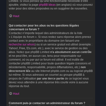
Limited. Si vous pensez qu’une fonctionnalité nécessite d’être
ajoutée, visitez la page
phpBB Ideas
(en anglais) où vous pouvez
voter pour des idées proposées ou en suggérer de nouvelles.
Haut
Qui contacter pour les abus ou les questions légales
concernant ce forum ?
Contactez n’importe lequel des administrateurs de la liste
« L’équipe du forum ». Si vous restez sans réponse alors prenez
contact avec le propriétaire du domaine (en faisant une
recherche sur whois
) ou si un service gratuit est utilisé (exemple :
Yahoo!, Free, f2s.com, etc.), avec le service de gestion ou des
abus. Notez que phpBB Limited
n’a absolument aucun contrôle
et ne peut être, en aucun cas, tenu pour responsable sur
comment
,
où
ou
par qui
ce forum est utilisé. Il est inutile de
contacter phpBB Limited pour toute question légale (cessions et
désistements, responsabilité, propos diffamatoires, etc.)
non
directement liée
au site Internet phpbb.com ou au logiciel phpBB
lui-même. Si vous adressez un courriel au groupe phpBB à
propos de l’utilisation
par une tierce partie
de ce logiciel vous
devez vous attendre à une réponse très courte voire à aucune
réponse du tout.
Haut
Comment puis-je contacter un administrateur du forum ?