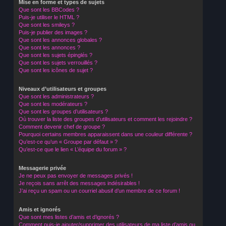
Mise en forme et types de sujets
Que sont les BBCodes ?
Puis-je utiliser le HTML ?
Que sont les smileys ?
Puis-je publier des images ?
Que sont les annonces globales ?
Que sont les annonces ?
Que sont les sujets épinglés ?
Que sont les sujets verrouillés ?
Que sont les icônes de sujet ?
Niveaux d’utilisateurs et groupes
Que sont les administrateurs ?
Que sont les modérateurs ?
Que sont les groupes d’utilisateurs ?
Où trouver la liste des groupes d’utilisateurs et comment les rejoindre ?
Comment devenir chef de groupe ?
Pourquoi certains membres apparaissent dans une couleur différente ?
Qu’est-ce qu’un « Groupe par défaut » ?
Qu’est-ce que le lien « L’équipe du forum » ?
Messagerie privée
Je ne peux pas envoyer de messages privés !
Je reçois sans arrêt des messages indésirables !
J’ai reçu un spam ou un courriel abusif d’un membre de ce forum !
Amis et ignorés
Que sont mes listes d’amis et d’ignorés ?
Comment puis-je ajouter/supprimer des utilisateurs de ma liste d’amis ou