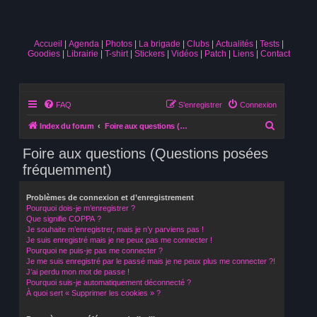
Accueil
Agenda
Photos
La brigade
Clubs
Actualités
Tests
Goodies
Librairie
T-shirt
Stickers
Vidéos
Patch
Liens
Contact
FAQ
S’enregistrer
Connexion
R
Index du forum
Foire aux questions (Questions posées fréquemment)
e
Foire aux questions (Questions posées
c
fréquemment)
h
e
Problèmes de connexion et d’enregistrement
Pourquoi dois-je m’enregistrer ?
r
Que signifie COPPA ?
c
Je souhaite m’enregistrer, mais je n’y parviens pas !
Je suis enregistré mais je ne peux pas me connecter !
h
Pourquoi ne puis-je pas me connecter ?
Je me suis enregistré par le passé mais je ne peux plus me connecter ?!
e
J’ai perdu mon mot de passe !
r
Pourquoi suis-je automatiquement déconnecté ?
À quoi sert « Supprimer les cookies » ?