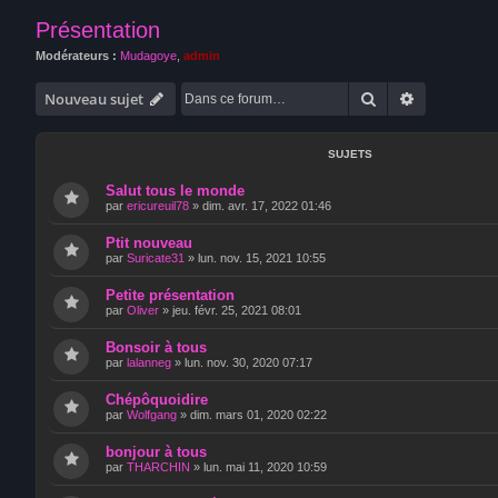
Présentation
Modérateurs :
Mudagoye
,
admin
Rechercher
Recherche 
Nouveau sujet
SUJETS
Salut tous le monde
par
ericureuil78
»
dim. avr. 17, 2022 01:46
Ptit nouveau
par
Suricate31
»
lun. nov. 15, 2021 10:55
Petite présentation
par
Oliver
»
jeu. févr. 25, 2021 08:01
Bonsoir à tous
par
lalanneg
»
lun. nov. 30, 2020 07:17
Chépôquoidire
par
Wolfgang
»
dim. mars 01, 2020 02:22
bonjour à tous
par
THARCHIN
»
lun. mai 11, 2020 10:59