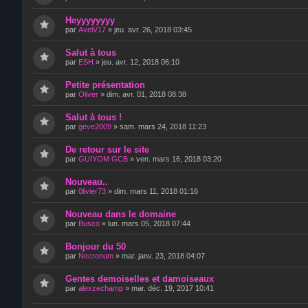
Heyyyyyyyy
par
AxelV17
»
jeu. avr. 26, 2018 03:45
Salut à tous
par
ESH
»
jeu. avr. 12, 2018 06:10
Petite présentation
par
Oliver
»
dim. avr. 01, 2018 08:38
Salut à tous !
par
geve2009
»
sam. mars 24, 2018 11:23
De retour sur le site
par
GUIYOM GCB
»
ven. mars 16, 2018 03:20
Nouveau..
par
0livier73
»
dim. mars 11, 2018 01:16
Nouveau dans le domaine
par
Busco
»
lun. mars 05, 2018 07:44
Bonjour du 50
par
Necronum
»
mar. janv. 23, 2018 04:07
Gentes demoiselles et damoiseaux
par
alexzechamp
»
mar. déc. 19, 2017 10:41