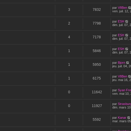
par
V8Ben
3
7832
ven. juil. 12,
par
ESH
2
7798
dim. juil. 07,
par
ESH
4
7178
dim. juil. 07,
par
ESH
1
5846
dim. juil. 07,
par
Bjorn
1
5950
jeu. juil. 04,
par
V8Ben
1
6175
jeu. mai 16, 
par
Syan Fr
0
11642
ven. mai 10,
par
Strasbur
0
11927
dim. mars 10
par
Kanar
1
5592
mar. mars 05