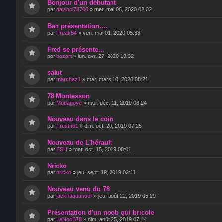
Bonjour d'un débutant
par
davinci78700
»
mer. mai 06, 2020 02:02
Bah présentation....
par
Freak54
»
ven. mai 01, 2020 05:33
Fred se présente...
par
bozart
»
lun. avr. 27, 2020 10:32
salut
par
marchaz1
»
mar. mars 10, 2020 08:21
78 Montesson
par
Mudagoye
»
mer. déc. 11, 2019 06:24
Nouveau dans le coin
par
Trustno1
»
dim. oct. 20, 2019 07:25
Nouveau de L'hérault
par
ESH
»
mar. oct. 15, 2019 08:01
Nricko
par
nricko
»
jeu. sept. 19, 2019 02:11
Nouveau venu du 78
par
jacknaquunoeil
»
jeu. août 22, 2019 05:29
Présentation d'un noob qui bricole
par
LeNooB78
»
dim. août 25, 2019 07:44