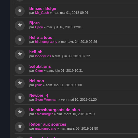
Bmxeur Belge
par
Mr_Cash
»
mar. mai 01, 2018 09:01
Bjorn
par
Bjorn
»
mar. juil. 16, 2013 12:01
Hello a tous
par
hj.photography
»
mer. avr. 24, 2019 02:26
hell oh
par
lobocycles
»
dim. juin 09, 2019 07:22
Salutations
par
Clém
»
sam. juin 01, 2019 10:31
Hellooo
par
jibair
»
sam. mai 11, 2019 09:00
Newbie ;-)
par
Syan Freeman
»
ven. mai 10, 2019 01:20
Un strasbourgeois de plus
par
Strasburger
»
dim. mars 10, 2019 07:10
Retour aux sources
par
magicmecano
»
mar. mars 05, 2019 01:50