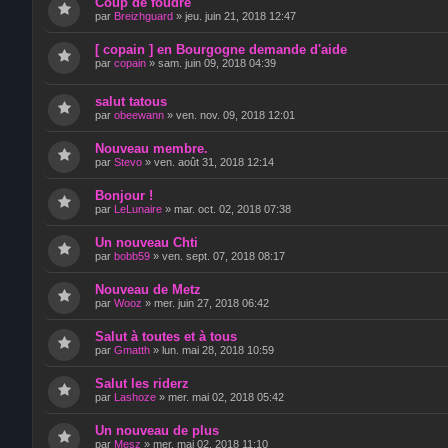
Coup de foudre
par
Breizhguard
»
jeu. juin 21, 2018 12:47
[ copain ] en Bourgogne demande d'aide
par
copain
»
sam. juin 09, 2018 04:39
salut tatous
par
obeewann
»
ven. nov. 09, 2018 12:01
Nouveau membre.
par
Stevo
»
ven. août 31, 2018 12:14
Bonjour !
par
LeLunaire
»
mar. oct. 02, 2018 07:38
Un nouveau Chti
par
bobb59
»
ven. sept. 07, 2018 08:17
Nouveau de Metz
par
Wooz
»
mer. juin 27, 2018 06:42
Salut à toutes et à tous
par
Gmatth
»
lun. mai 28, 2018 10:59
Salut les riderz
par
Lashoze
»
mer. mai 02, 2018 05:42
Un nouveau de plus
par
Mesz
»
mer. mai 02, 2018 11:10