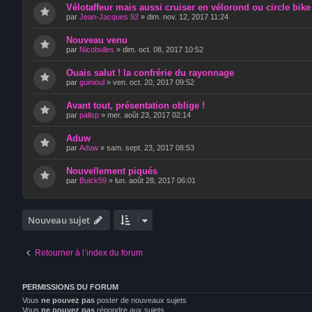
Vélotaffeur mais aussi cruiser en vélorond ou circle bike
par
Jean-Jacques 92
»
dim. nov. 12, 2017 11:24
Nouveau venu
par
Nicobulles
»
dim. oct. 08, 2017 10:52
Ouais salut ! la confrérie du rayonnage
par
guinioul
»
ven. oct. 20, 2017 09:52
Avant tout, présentation oblige !
par
palisp
»
mer. août 23, 2017 02:14
Aduw
par
Aduw
»
sam. sept. 23, 2017 08:53
Nouvellement piqués
par
Buick59
»
lun. août 28, 2017 06:01
Nouveau sujet
Retourner à l’index du forum
PERMISSIONS DU FORUM
Vous
ne pouvez pas
poster de nouveaux sujets
Vous
ne pouvez pas
répondre aux sujets