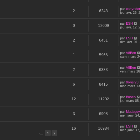
par
easyride
2
6248
jeu. avr. 26,
par
ESH
0
12009
jeu. avr. 12,
par
ESH
2
6451
dim. avr. 01,
par
V8Ben
1
5966
sam. mars 24
par
V8Ben
2
6333
ven. mars 16
par
0livier73
6
8415
mar. mars 13
par
Busco
12
11202
jeu. mars 08
par
Mudagoy
3
6908
mer. janv. 24
par
ESH
16
16984
mer. janv. 17
1
2