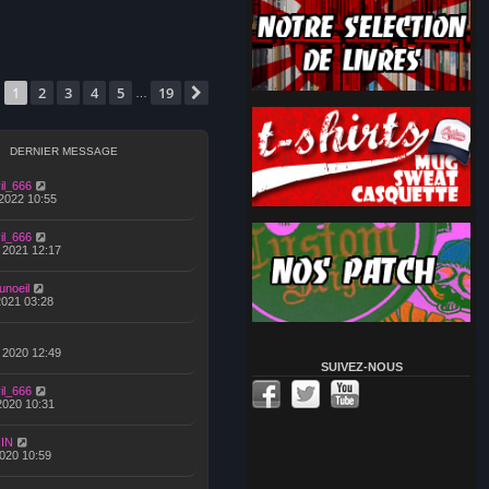
Page
1
sur
19
1
2
3
4
5
19
Suivante
…
DERNIER MESSAGE
il_666
 2022 10:55
il_666
, 2021 12:17
unoeil
 2021 03:28
, 2020 12:49
SUIVEZ-NOUS
il_666
 2020 10:31
IN
2020 10:59