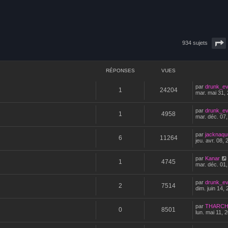
934 sujets
avancée
RÉPONSES
VUES
par
drunk_ev
1
24204
mar. mai 31,
par
drunk_ev
1
4958
mar. déc. 07
par
jacknaqu
6
11264
jeu. avr. 08,
par
Kanar
1
4745
mar. déc. 01
par
drunk_ev
2
7514
dim. juin 14,
par
THARCH
0
8501
lun. mai 11, 