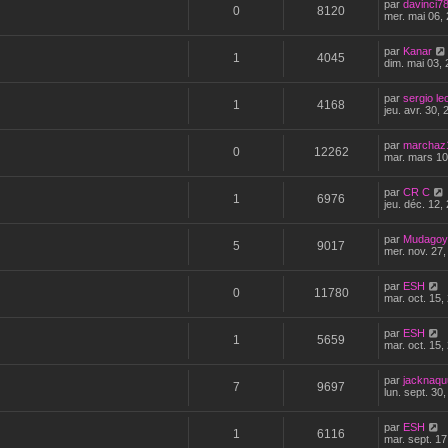
par
davinci7
0
8120
mer. mai 06,
par
Kanar
1
4045
dim. mai 03,
par
sergio le
1
4168
jeu. avr. 30,
par
marchaz
0
12262
mar. mars 10
par
CR C
1
6976
jeu. déc. 12,
par
Mudagoy
5
9017
mer. nov. 27,
par
ESH
0
11780
mar. oct. 15,
par
ESH
1
5659
mar. oct. 15,
par
jacknaqu
7
9697
lun. sept. 30
par
ESH
1
6116
mar. sept. 17