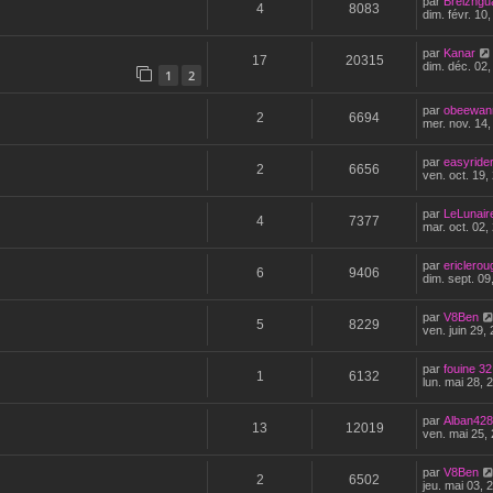
par
Breizhgu
4
8083
dim. févr. 10
par
Kanar
17
20315
dim. déc. 02
1
2
par
obeewan
2
6694
mer. nov. 14,
par
easyride
2
6656
ven. oct. 19,
par
LeLunair
4
7377
mar. oct. 02,
par
ericlero
6
9406
dim. sept. 09
par
V8Ben
5
8229
ven. juin 29,
par
fouine 32
1
6132
lun. mai 28, 
par
Alban42
13
12019
ven. mai 25,
par
V8Ben
2
6502
jeu. mai 03, 