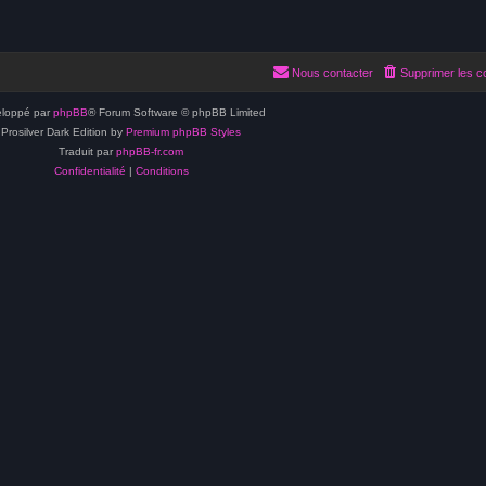
Nous contacter
Supprimer les c
loppé par
phpBB
® Forum Software © phpBB Limited
Prosilver Dark Edition by
Premium phpBB Styles
Traduit par
phpBB-fr.com
Confidentialité
|
Conditions