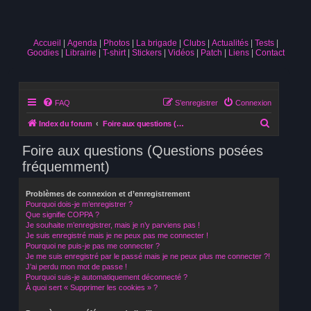
Accueil
Agenda
Photos
La brigade
Clubs
Actualités
Tests
Goodies
Librairie
T-shirt
Stickers
Vidéos
Patch
Liens
Contact
FAQ
S’enregistrer
Connexion
R
Index du forum
Foire aux questions (Questions posées fréquemment)
e
Foire aux questions (Questions posées
c
fréquemment)
h
e
Problèmes de connexion et d’enregistrement
Pourquoi dois-je m’enregistrer ?
r
Que signifie COPPA ?
c
Je souhaite m’enregistrer, mais je n’y parviens pas !
Je suis enregistré mais je ne peux pas me connecter !
h
Pourquoi ne puis-je pas me connecter ?
Je me suis enregistré par le passé mais je ne peux plus me connecter ?!
e
J’ai perdu mon mot de passe !
r
Pourquoi suis-je automatiquement déconnecté ?
À quoi sert « Supprimer les cookies » ?