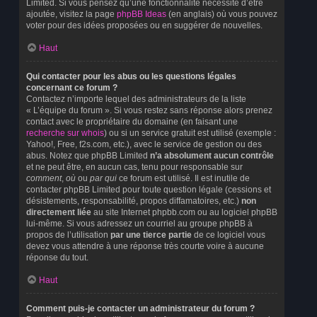
Limited. Si vous pensez qu’une fonctionnalité nécessite d’être
ajoutée, visitez la page
phpBB Ideas
(en anglais) où vous pouvez
voter pour des idées proposées ou en suggérer de nouvelles.
Haut
Qui contacter pour les abus ou les questions légales
concernant ce forum ?
Contactez n’importe lequel des administrateurs de la liste
« L’équipe du forum ». Si vous restez sans réponse alors prenez
contact avec le propriétaire du domaine (en faisant une
recherche sur whois
) ou si un service gratuit est utilisé (exemple :
Yahoo!, Free, f2s.com, etc.), avec le service de gestion ou des
abus. Notez que phpBB Limited
n’a absolument aucun contrôle
et ne peut être, en aucun cas, tenu pour responsable sur
comment
,
où
ou
par qui
ce forum est utilisé. Il est inutile de
contacter phpBB Limited pour toute question légale (cessions et
désistements, responsabilité, propos diffamatoires, etc.)
non
directement liée
au site Internet phpbb.com ou au logiciel phpBB
lui-même. Si vous adressez un courriel au groupe phpBB à
propos de l’utilisation
par une tierce partie
de ce logiciel vous
devez vous attendre à une réponse très courte voire à aucune
réponse du tout.
Haut
Comment puis-je contacter un administrateur du forum ?