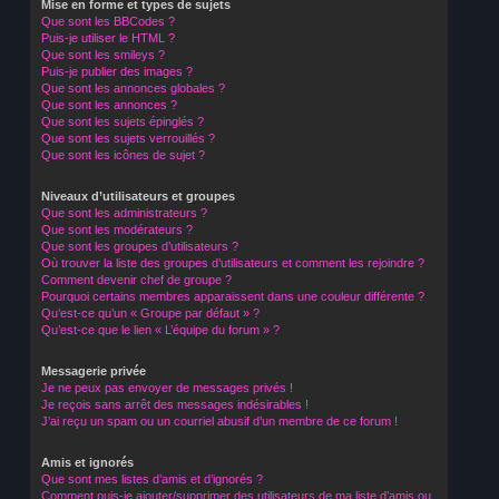
Mise en forme et types de sujets
Que sont les BBCodes ?
Puis-je utiliser le HTML ?
Que sont les smileys ?
Puis-je publier des images ?
Que sont les annonces globales ?
Que sont les annonces ?
Que sont les sujets épinglés ?
Que sont les sujets verrouillés ?
Que sont les icônes de sujet ?
Niveaux d’utilisateurs et groupes
Que sont les administrateurs ?
Que sont les modérateurs ?
Que sont les groupes d’utilisateurs ?
Où trouver la liste des groupes d’utilisateurs et comment les rejoindre ?
Comment devenir chef de groupe ?
Pourquoi certains membres apparaissent dans une couleur différente ?
Qu’est-ce qu’un « Groupe par défaut » ?
Qu’est-ce que le lien « L’équipe du forum » ?
Messagerie privée
Je ne peux pas envoyer de messages privés !
Je reçois sans arrêt des messages indésirables !
J’ai reçu un spam ou un courriel abusif d’un membre de ce forum !
Amis et ignorés
Que sont mes listes d’amis et d’ignorés ?
Comment puis-je ajouter/supprimer des utilisateurs de ma liste d’amis ou